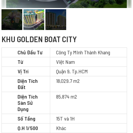
KHU GOLDEN BOAT CITY
Chủ Đầu Tư
Công Ty MInh Thành Khang
Từ
Việt Nam
Vị Trí
Quận 9, Tp.HCM
Diện Tích
18,029.7 m2
Đất
Diện Tích
85,874 m2
Sàn Sử
Dụng
Số Tầng
15T và 1H
Q.H 1/500
Khác