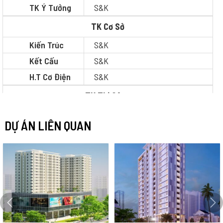
TK Ý Tưởng
S&K
TK Cơ Sở
Kiến Trúc
S&K
Kết Cấu
S&K
H.T Cơ Điện
S&K
TK Thi Công
Kiến Trúc
S&K
DỰ ÁN LIÊN QUAN
Kết Cấu
S&K
H.T Cơ Điện
S&K
Dự Toán
S&K
Pháp Lý
S&K
QLDA /
Khác
QLTC
Hạ Tầng
Khác