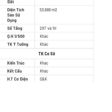
Đất
Diện Tích
53,688 m2
Sàn Sử
Dụng
Số Tầng
29T và 1H
Q.H 1/500
Khác
TK Ý Tưởng
Khác
TK Cơ Sở
Kiến Trúc
Khác
Kết Cấu
Khác
H.T Cơ Điện
S&K
TK Thi Công
Kiến Trúc
Khác
Kết Cấu
Khác