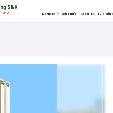
dựng S&K
Pháp Lý
TRANG CHỦ
GIỚI THIỆU
DỰ ÁN
DỊCH VỤ
ĐỐI 