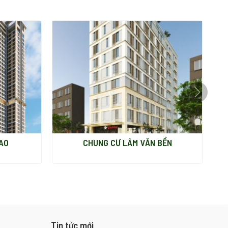
H.T Cơ Điện
S&K
Dự Toán
S&K
Pháp Lý
Khác
QLDA /
Khác
QLTC
Hạ Tầng
Khác
Tình Trạng
Hoàn Thành
AO
CHUNG CƯ LÂM VĂN BỀN
Tin tức mới