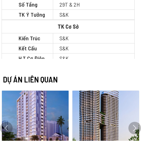
Số Tầng
29T & 2H
TK Ý Tưởng
S&K
TK Cơ Sở
Kiến Trúc
S&K
Kết Cấu
S&K
H.T Cơ Điện
S&K
TK Thi Công
DỰ ÁN LIÊN QUAN
Kiến Trúc
S&K
Kết Cấu
S&K
H.T Cơ Điện
S&K
Dự Toán
S&K
Pháp Lý
Khác
Hạ Tầng
S&K