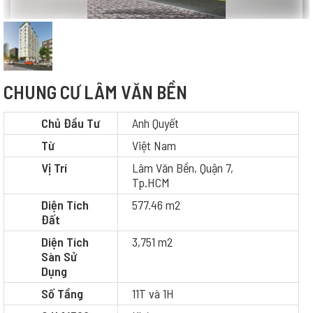
CHUNG CƯ LÂM VĂN BỀN
Chủ Đầu Tư
Anh Quyết
Từ
Việt Nam
Vị Trí
Lâm Văn Bền, Quận 7,
Tp.HCM
Diện Tích
577.46 m2
Đất
Diện Tích
3,751 m2
Sàn Sử
Dụng
Số Tầng
11T và 1H