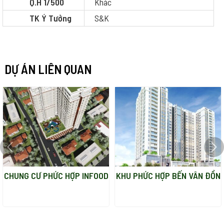
Q.H 1/500
Khác
TK Ý Tưởng
S&K
DỰ ÁN LIÊN QUAN
CHUNG CƯ PHỨC HỢP INFOOD
KHU PHỨC HỢP BẾN VÂN ĐỒN