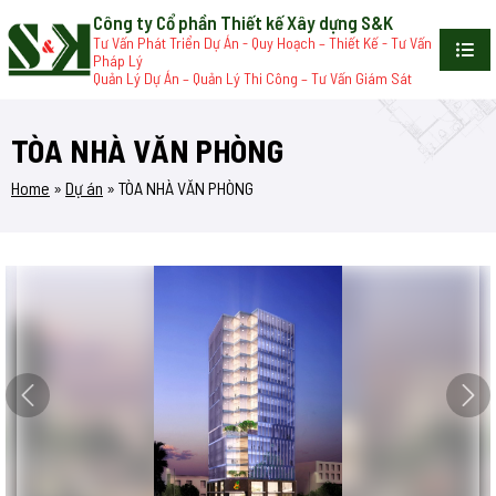
Công ty Cổ phần Thiết kế Xây dựng S&K
Tư Vấn Phát Triển Dự Án - Quy Hoạch – Thiết Kế - Tư Vấn
Pháp Lý
Quản Lý Dự Án – Quản Lý Thi Công – Tư Vấn Giám Sát
TÒA NHÀ VĂN PHÒNG
Home
»
Dự án
»
TÒA NHÀ VĂN PHÒNG