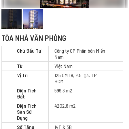
TÒA NHÀ VĂN PHÒNG
Chủ Đầu Tư
Công ty CP Phân bón Miền
Nam
Từ
Việt Nam
Vị Trí
125 CMT8, P.5, Q3, TP.
HCM
Diện Tích
599.3 m2
Đất
Diện Tích
4202.6 m2
Sàn Sử
Dụng
Số Tầng
14T & 3B