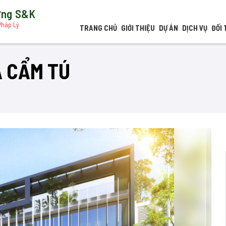
dựng S&K
Pháp Lý
TRANG CHỦ
GIỚI THIỆU
DỰ ÁN
DỊCH VỤ
ĐỐI 
 CẨM TÚ