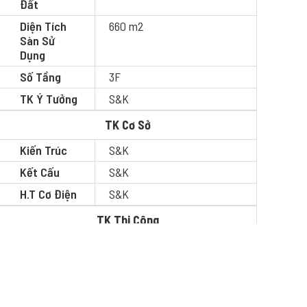
Đất
Diện Tích
660 m2
Sàn Sử
Dụng
Số Tầng
3F
TK Ý Tưởng
S&K
TK Cơ Sở
Kiến Trúc
S&K
Kết Cấu
S&K
H.T Cơ Điện
S&K
TK Thi Công
Kiến Trúc
S&K
Kết Cấu
S&K
H.T Cơ Điện
S&K