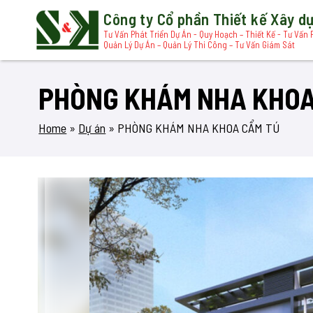
Công ty Cổ phần Thiết kế Xây 
Tư Vấn Phát Triển Dự Án - Quy Hoạch – Thiết Kế - Tư Vấn 
Quản Lý Dự Án – Quản Lý Thi Công – Tư Vấn Giám Sát
PHÒNG KHÁM NHA KHOA
Home
»
Dự án
»
PHÒNG KHÁM NHA KHOA CẨM TÚ