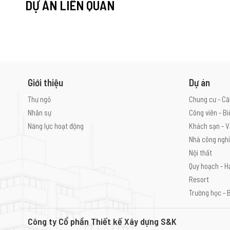
DỰ ÁN LIÊN QUAN
Giới thiệu
Dự án
Thư ngỏ
Chung cư - Că
Nhân sự
Công viên - Bi
Năng lực hoạt động
Khách sạn - V
Nhà công ngh
Nội thất
Quy hoạch - H
Resort
Trường học - 
Công ty Cổ phần Thiết kế Xây dựng S&K