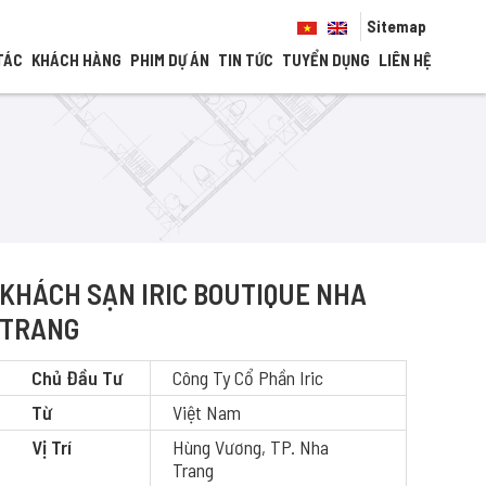
Sitemap
TÁC
KHÁCH HÀNG
PHIM DỰ ÁN
TIN TỨC
TUYỂN DỤNG
LIÊN HỆ
KHÁCH SẠN IRIC BOUTIQUE NHA
TRANG
Chủ Đầu Tư
Công Ty Cổ Phần Iric
Từ
Việt Nam
Vị Trí
Hùng Vương, TP. Nha
Trang