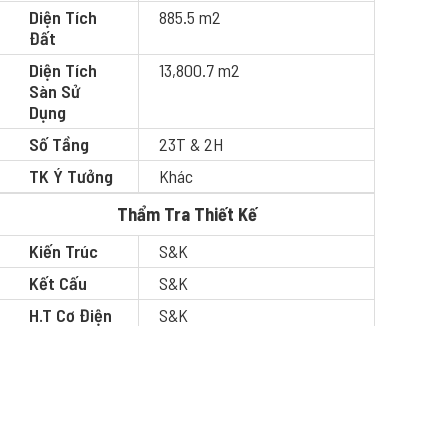
Diện Tích
885.5 m2
Đất
Diện Tích
13,800.7 m2
Sàn Sử
Dụng
Số Tầng
23T & 2H
TK Ý Tưởng
Khác
Thẩm Tra Thiết Kế
Kiến Trúc
S&K
Kết Cấu
S&K
H.T Cơ Điện
S&K
QLDA - DLTC - TVGS
QLDA
S&K
QLTC
S&K