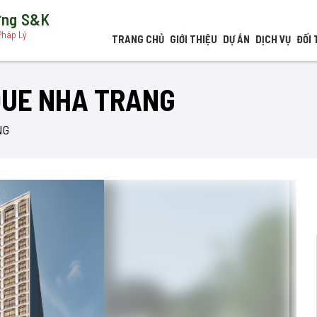
dựng S&K
Pháp Lý
TRANG CHỦ
GIỚI THIỆU
DỰ ÁN
DỊCH VỤ
ĐỐI 
QUE NHA TRANG
NG