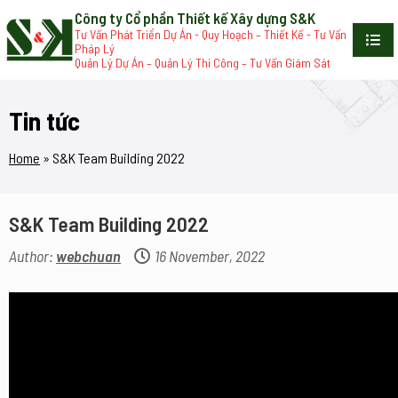
Công ty Cổ phần Thiết kế Xây dựng S&K
Tư Vấn Phát Triển Dự Án - Quy Hoạch – Thiết Kế - Tư Vấn
Pháp Lý
Quản Lý Dự Án – Quản Lý Thi Công – Tư Vấn Giám Sát
Tin tức
Home
»
S&K Team Building 2022
S&K Team Building 2022
Author:
webchuan
16 November, 2022