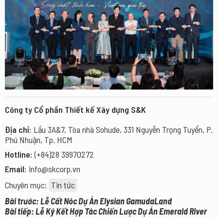
Công ty Cổ phần Thiết kế Xây dựng S&K
Địa chỉ:
Lầu 3A&7, Tòa nhà Sohude, 331 Nguyễn Trọng Tuyển, P.
Phú Nhuận, Tp. HCM
Hotline:
(+84)28 39970272
Email:
info@skcorp.vn
Chuyên mục:
Tin tức
Bài trước: Lễ Cất Nóc Dự Án Elysian GamudaLand
Bài tiếp: Lễ Ký Kết Hợp Tác Chiến Lược Dự Án Emerald River