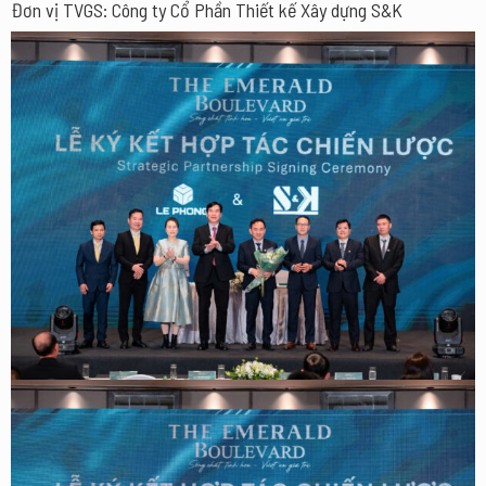
Đơn vị TVGS: Công ty Cổ Phần Thiết kế Xây dựng S&K