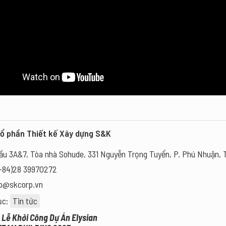
Cổ phần Thiết kế Xây dựng S&K
u 3A&7, Tòa nhà Sohude, 331 Nguyễn Trọng Tuyển, P. Phú Nhuận,
+84)28 39970272
fo@skcorp.vn
ục:
Tin tức
: Lễ Khởi Công Dự Án Elysian