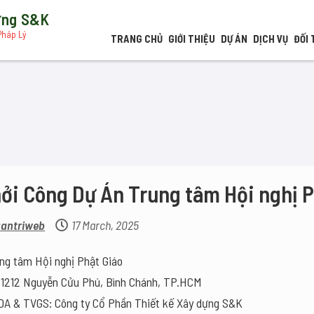
dựng S&K
Pháp Lý
TRANG CHỦ
GIỚI THIỆU
DỰ ÁN
DỊCH VỤ
ĐỐI 
ởi Công Dự Án Trung tâm Hội nghị P
antriweb
17 March, 2025
ung tâm Hội nghị Phật Giáo
 1212 Nguyễn Cửu Phú, Bình Chánh, TP.HCM
DA & TVGS: Công ty Cổ Phần Thiết kế Xây dựng S&K