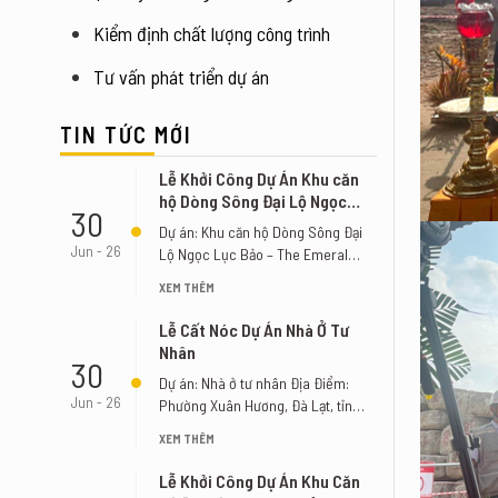
Kiểm định chất lượng công trình
Tư vấn phát triển dự án
TIN TỨC MỚI
Lễ Khởi Công Dự Án Khu căn
hộ Dòng Sông Đại Lộ Ngọc
30
Lục Bảo – The Emerald River
Dự án: Khu căn hộ Dòng Sông Đại
Park
Jun - 26
Lộ Ngọc Lục Bảo – The Emerald
River [...]
XEM THÊM
Lễ Cất Nóc Dự Án Nhà Ở Tư
Nhân
30
Dự án: Nhà ở tư nhân Địa Điểm:
Jun - 26
Phường Xuân Hương, Đà Lạt, tỉnh
Lâm Đồng [...]
XEM THÊM
Lễ Khởi Công Dự Án Khu Căn