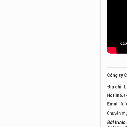
Công ty 
Địa chỉ:
Lầ
Hotline:
(
Email:
in
Chuyên m
Bài trước