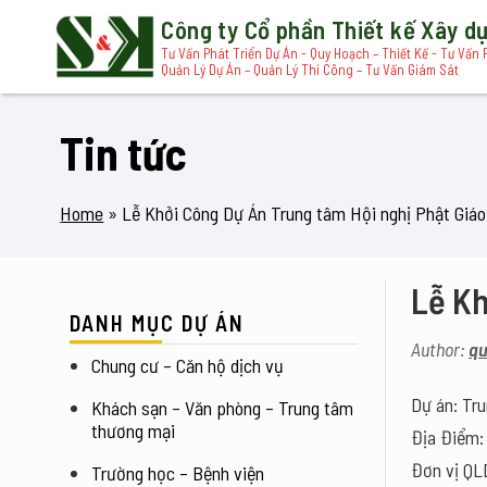
Công ty Cổ phần Thiết kế Xây 
Tư Vấn Phát Triển Dự Án - Quy Hoạch – Thiết Kế - Tư Vấn 
Quản Lý Dự Án – Quản Lý Thi Công – Tư Vấn Giám Sát
Tin tức
Home
»
Lễ Khởi Công Dự Án Trung tâm Hội nghị Phật Giáo
Lễ Kh
DANH MỤC DỰ ÁN
Author:
qu
Chung cư – Căn hộ dịch vụ
Dự án: Tr
Khách sạn – Văn phòng – Trung tâm 
thương mại
Địa Điểm:
Đơn vị QL
Trường học – Bệnh viện