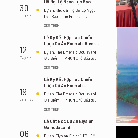
Hộ Đại Lộ Ngọc Lục Bảo
30
Dự án: Khu căn hộ Đại Lộ Ngọc
Jun - 26
Lục Bảo – The Emerald
Boulevard Địa Điểm: [...]
XEM THÊM
Lễ Ký Kết Hợp Tác Chiến
Lược Dự Án Emerald River
12
Park
Dự án: The Emerald Boulevard
May - 26
Địa Điểm: TP.HCM Chủ Đầu tư:
Tập đoàn Lê Phong Đơn [...]
XEM THÊM
Lễ Ký Kết Hợp Tác Chiến
Lược Dự Án Emerald
19
Boulevard
Dự án: The Emerald Boulevard
Jan - 26
Địa Điểm: TP.HCM Chủ Đầu tư:
Tập đoàn Lê Phong Đơn [...]
XEM THÊM
Lễ Cất Nóc Dự Án Elysian
GamudaLand
06
Dự án: Elysian Địa chỉ: TP.HCM