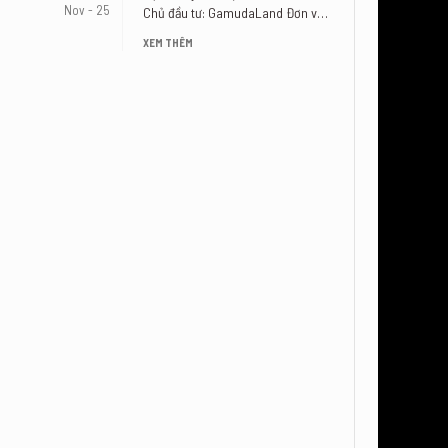
Nov - 25
Chủ đầu tư: GamudaLand Đơn vị
TVGS: Công ty Cổ [...]
XEM THÊM