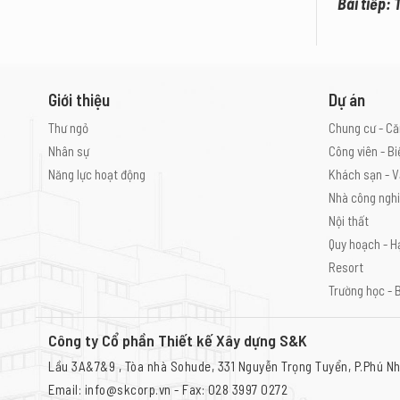
Bài tiếp:
Giới thiệu
Dự án
Thư ngỏ
Chung cư - Că
Nhân sự
Công viên - Bi
Năng lực hoạt động
Khách sạn - V
Nhà công ngh
Nội thất
Quy hoạch - H
Resort
Trường học - 
Công ty Cổ phần Thiết kế Xây dựng S&K
Lầu 3A&7&9 , Tòa nhà Sohude, 331 Nguyễn Trọng Tuyển, P.Phú Nh
Email: info@skcorp.vn - Fax: 028 3997 0272