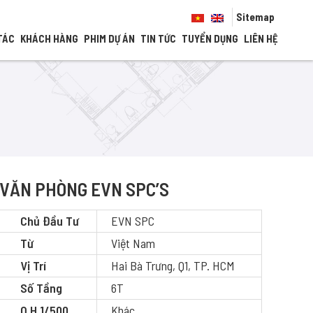
Sitemap
TÁC
KHÁCH HÀNG
PHIM DỰ ÁN
TIN TỨC
TUYỂN DỤNG
LIÊN HỆ
VĂN PHÒNG EVN SPC’S
Chủ Đầu Tư
EVN SPC
Từ
Việt Nam
Vị Trí
Hai Bà Trưng, Q1, TP. HCM
Số Tầng
6T
Q.H 1/500
Khác