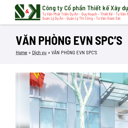
Công ty Cổ phần Thiết kế Xây 
Tư Vấn Phát Triển Dự Án - Quy Hoạch – Thiết Kế - Tư Vấn 
Quản Lý Dự Án – Quản Lý Thi Công – Tư Vấn Giám Sát
VĂN PHÒNG EVN SPC’S
Home
»
Dịch vụ
»
VĂN PHÒNG EVN SPC’S