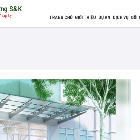
dựng S&K
Pháp Lý
TRANG CHỦ
GIỚI THIỆU
DỰ ÁN
DỊCH VỤ
ĐỐI 