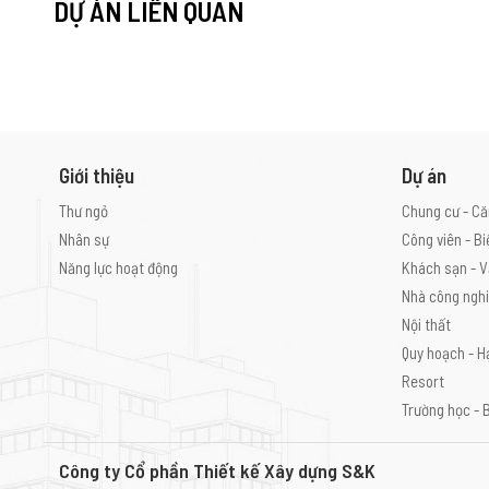
DỰ ÁN LIÊN QUAN
Giới thiệu
Dự án
Thư ngỏ
Chung cư - Că
Nhân sự
Công viên - Bi
Năng lực hoạt động
Khách sạn - V
Nhà công ngh
Nội thất
Quy hoạch - H
Resort
Trường học - 
Công ty Cổ phần Thiết kế Xây dựng S&K