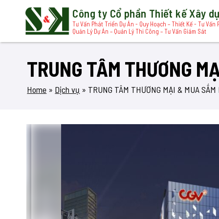
Công ty Cổ phần Thiết kế Xây 
Tư Vấn Phát Triển Dự Án - Quy Hoạch – Thiết Kế - Tư Vấn 
Quản Lý Dự Án – Quản Lý Thi Công – Tư Vấn Giám Sát
TRUNG TÂM THƯƠNG MẠ
Home
»
Dịch vụ
»
TRUNG TÂM THƯƠNG MẠI & MUA SẮM 