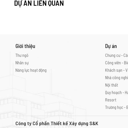
DỰ ÁN LIÊN QUAN
Giới thiệu
Dự án
Thư ngỏ
Chung cư - Că
Nhân sự
Công viên - Bi
Năng lực hoạt động
Khách sạn - V
Nhà công ngh
Nội thất
Quy hoạch - H
Resort
Trường học - 
Công ty Cổ phần Thiết kế Xây dựng S&K