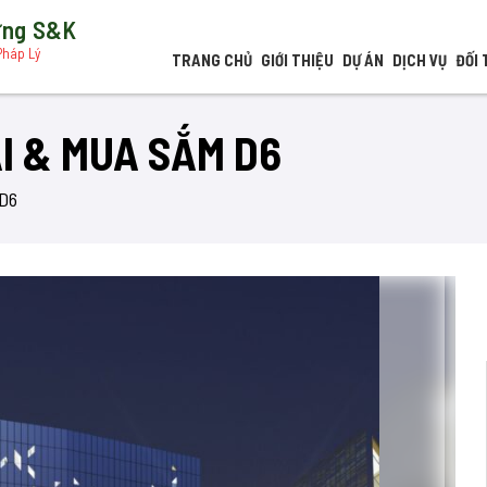
dựng S&K
Pháp Lý
TRANG CHỦ
GIỚI THIỆU
DỰ ÁN
DỊCH VỤ
ĐỐI 
I & MUA SẮM D6
D6