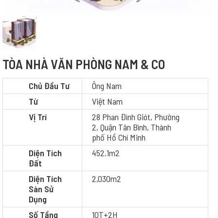
TÒA NHÀ VĂN PHÒNG NAM & CO
Chủ Đầu Tư
Ông Nam
Từ
Việt Nam
Vị Trí
28 Phan Đình Giót, Phường
2, Quận Tân Bình, Thành
phố Hồ Chí Minh
Diện Tích
452.1m2
Đất
Diện Tích
2,030m2
Sàn Sử
Dụng
Số Tầng
10T+2H