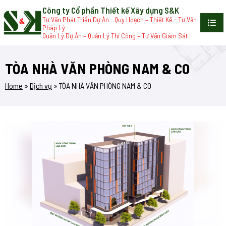
Công ty Cổ phần Thiết kế Xây dựng S&K
Tư Vấn Phát Triển Dự Án - Quy Hoạch – Thiết Kế - Tư Vấn
Pháp Lý
Quản Lý Dự Án – Quản Lý Thi Công – Tư Vấn Giám Sát
TÒA NHÀ VĂN PHÒNG NAM & CO
Home
»
Dịch vụ
»
TÒA NHÀ VĂN PHÒNG NAM & CO