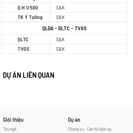
Q.H 1/500
S&K
TK Ý Tưởng
S&K
QLDA - DLTC - TVGS
QLTC
S&K
TVGS
S&K
Tình Trạng
Đang thi công
Cấp Công
2
DỰ ÁN LIÊN QUAN
Trình
Giới thiệu
Dự án
Thư ngỏ
Chung cư - Căn hộ dịch vụ