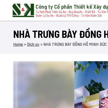
Công ty Cổ phần Thiết kế Xây 
Tư Vấn Phát Triển Dự Án - Quy Hoạch – Thiết Kế - Tư Vấn 
Quản Lý Dự Án – Quản Lý Thi Công – Tư Vấn Giám Sát
NHÀ TRƯNG BÀY ĐỒNG 
Home
»
Dịch vụ
»
NHÀ TRƯNG BÀY ĐỒNG HỒ MINH ĐỨC