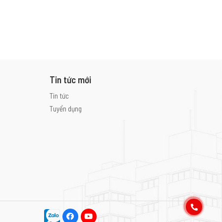
QLDA /
S&K
QLTC
Tình Trạng
Hoàn thành
Tin tức mới
Tin tức
Tuyển dụng