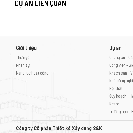
DỰ ÁN LIÊN QUAN
Giới thiệu
Dự án
Thư ngỏ
Chung cư - Că
Nhân sự
Công viên - Bi
Năng lực hoạt động
Khách sạn - V
Nhà công ngh
Nội thất
Quy hoạch - H
Resort
Trường học - 
Công ty Cổ phần Thiết kế Xây dựng S&K