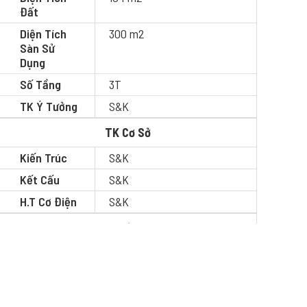
Đất
Diện Tích
300 m2
Sàn Sử
Dụng
Số Tầng
3T
TK Ý Tưởng
S&K
TK Cơ Sở
Kiến Trúc
S&K
Kết Cấu
S&K
H.T Cơ Điện
S&K
TK Thi Công
Kiến Trúc
S&K
Kết Cấu
S&K
H.T Cơ Điện
S&K