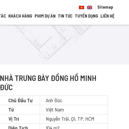
Sitemap
TÁC
KHÁCH HÀNG
PHIM DỰ ÁN
TIN TỨC
TUYỂN DỤNG
LIÊN HỆ
NHÀ TRƯNG BÀY ĐỒNG HỒ MINH
ĐỨC
Chủ Đầu Tư
Anh Đức
Từ
Việt Nam
Vị Trí
Nguyễn Trãi, Q1, TP. HCM
Diện Tích
104 m2