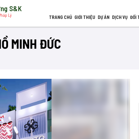
dựng S&K
Pháp Lý
TRANG CHỦ
GIỚI THIỆU
DỰ ÁN
DỊCH VỤ
ĐỐI 
HỒ MINH ĐỨC