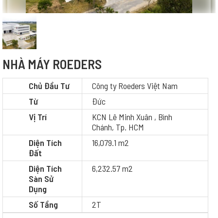
NHÀ MÁY ROEDERS
Chủ Đầu Tư
Công ty Roeders Việt Nam
Từ
Đức
Vị Trí
KCN Lê Minh Xuân , Bình
Chánh, Tp. HCM
Diện Tích
16,079.1 m2
Đất
Diện Tích
6,232.57 m2
Sàn Sử
Dụng
Số Tầng
2T