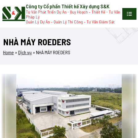
Công ty Cổ phần Thiết kế Xây dựng S&K
Tư Vấn Phát Triển Dự Án - Quy Hoạch – Thiết Kế - Tư Vấn
Pháp Lý
Quản Lý Dự Án – Quản Lý Thi Công – Tư Vấn Giám Sát
NHÀ MÁY ROEDERS
Home
»
Dịch vụ
»
NHÀ MÁY ROEDERS