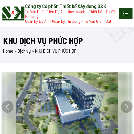
Công ty Cổ phần Thiết kế Xây dựng S&K
Tư Vấn Phát Triển Dự Án - Quy Hoạch – Thiết Kế - Tư Vấn
Pháp Lý
Quản Lý Dự Án – Quản Lý Thi Công – Tư Vấn Giám Sát
KHU DỊCH VỤ PHỨC HỢP
Home
»
Dịch vụ
»
KHU DỊCH VỤ PHỨC HỢP