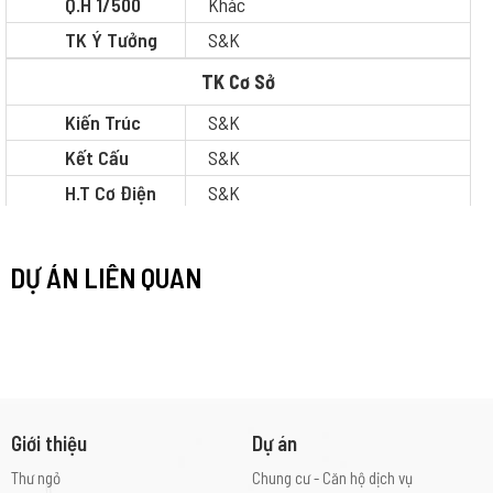
Q.H 1/500
Khác
TK Ý Tưởng
S&K
TK Cơ Sở
Kiến Trúc
S&K
Kết Cấu
S&K
H.T Cơ Điện
S&K
TK Thi Công
DỰ ÁN LIÊN QUAN
Kiến Trúc
S&K
Kết Cấu
S&K
H.T Cơ Điện
S&K
Dự Toán
S&K
Pháp Lý
S&K
Giới thiệu
Dự án
QLDA /
Khác
QLTC
Thư ngỏ
Chung cư - Căn hộ dịch vụ