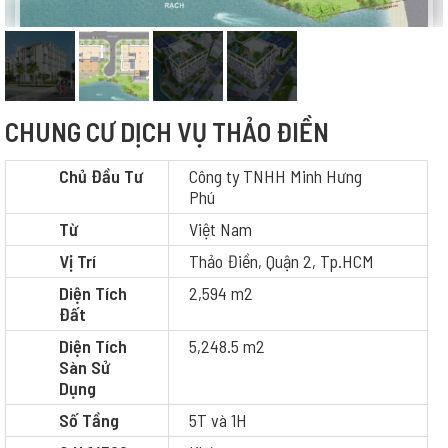
CHUNG CƯ DỊCH VỤ THẢO ĐIỀN
Chủ Đầu Tư
Công ty TNHH Minh Hưng
Phú
Từ
Việt Nam
Vị Trí
Thảo Điền, Quận 2, Tp.HCM
Diện Tích
2,594 m2
Đất
Diện Tích
5,248.5 m2
Sàn Sử
Dụng
Số Tầng
5T và 1H