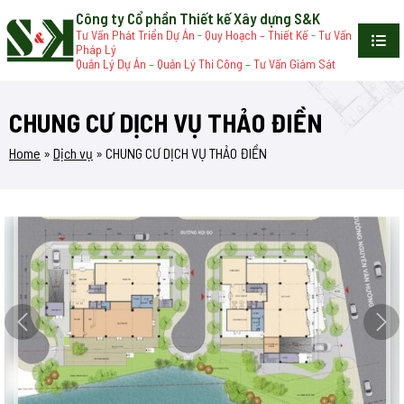
Công ty Cổ phần Thiết kế Xây dựng S&K
Tư Vấn Phát Triển Dự Án - Quy Hoạch – Thiết Kế - Tư Vấn
Pháp Lý
Quản Lý Dự Án – Quản Lý Thi Công – Tư Vấn Giám Sát
CHUNG CƯ DỊCH VỤ THẢO ĐIỀN
Home
»
Dịch vụ
»
CHUNG CƯ DỊCH VỤ THẢO ĐIỀN