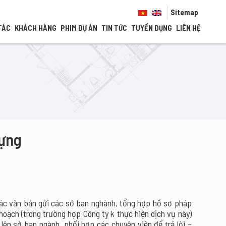
Sitemap
TÁC
KHÁCH HÀNG
PHIM DỰ ÁN
TIN TỨC
TUYỂN DỤNG
LIÊN HỆ
Dựng
các văn bản gửi các sở ban nghành, tổng hợp hồ sơ pháp
 hoạch (trong trường hợp Công ty k thực hiện dịch vụ này)
 lên sở ban ngành, phối hợp các chuyên viên để trả lời –