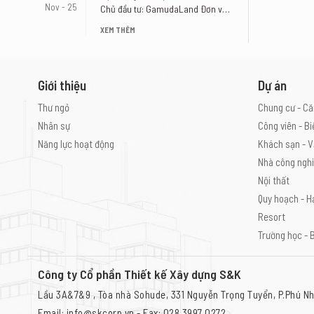
Nov - 25
Chủ đầu tư: GamudaLand Đơn vị
TVGS: Công ty Cổ [...]
XEM THÊM
Giới thiệu
Dự án
Thư ngỏ
Chung cư - Că
Nhân sự
Công viên - Bi
Năng lực hoạt động
Khách sạn - V
Nhà công ngh
Nội thất
Quy hoạch - H
Resort
Trường học - 
Công ty Cổ phần Thiết kế Xây dựng S&K
Lầu 3A&7&9 , Tòa nhà Sohude, 331 Nguyễn Trọng Tuyển, P.Phú Nh
Email: info@skcorp.vn - Fax: 028 3997 0272