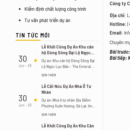
Công ty 
Kiểm định chất lượng công trình
Địa chỉ:
Lầ
Tư vấn phát triển dự án
Hotline:
(
Email:
in
TIN TỨC MỚI
Chuyên m
Lễ Khởi Công Dự Án Khu căn
Bài trước
hộ Dòng Sông Đại Lộ Ngọc
30
Bài tiếp:
Lục Bảo – The Emerald River
Dự án: Khu căn hộ Dòng Sông Đại
Park
Jun - 26
Lộ Ngọc Lục Bảo – The Emerald
River [...]
XEM THÊM
Lễ Cất Nóc Dự Án Nhà Ở Tư
Nhân
30
Dự án: Nhà ở tư nhân Địa Điểm:
Jun - 26
Phường Xuân Hương, Đà Lạt, tỉnh
Lâm Đồng [...]
XEM THÊM
Lễ Khởi Công Dự Án Khu Căn