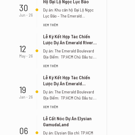
Hộ Đại Lộ Ngọc Lục Bảo
30
Dự án: Khu căn hộ Đại Lộ Ngọc
Jun - 26
Lục Bảo – The Emerald
Boulevard Địa Điểm: [...]
XEM THÊM
Lễ Ký Kết Hợp Tác Chiến
Lược Dự Án Emerald River
12
Park
Dự án: The Emerald Boulevard
May - 26
Địa Điểm: TP.HCM Chủ Đầu tư:
Tập đoàn Lê Phong Đơn [...]
XEM THÊM
Lễ Ký Kết Hợp Tác Chiến
Lược Dự Án Emerald
19
Boulevard
Dự án: The Emerald Boulevard
Jan - 26
Địa Điểm: TP.HCM Chủ Đầu tư:
Tập đoàn Lê Phong Đơn [...]
XEM THÊM
Lễ Cất Nóc Dự Án Elysian
GamudaLand
06
Dự án: Elysian Địa chỉ: TP.HCM