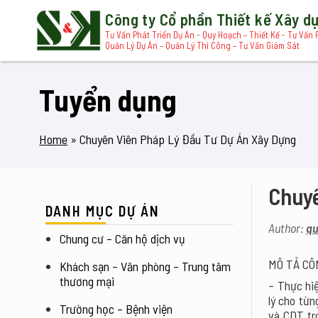
Công ty Cổ phần Thiết kế Xây 
Tư Vấn Phát Triển Dự Án - Quy Hoạch – Thiết Kế - Tư Vấn 
Quản Lý Dự Án – Quản Lý Thi Công – Tư Vấn Giám Sát
Tuyển dụng
Home
»
Chuyên Viên Pháp Lý Đầu Tư Dự Án Xây Dựng
Chuyê
DANH MỤC DỰ ÁN
Author:
qu
Chung cư – Căn hộ dịch vụ
MÔ TẢ CÔ
Khách sạn – Văn phòng – Trung tâm 
thương mại
– Thực hi
lý cho từn
Trường học – Bệnh viện
và CDT tro