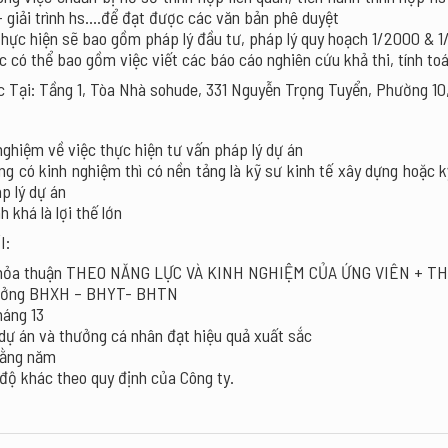
 – giải trình hs….để đạt được các văn bản phê duyệt
thực hiện sẽ bao gồm pháp lý đầu tư, pháp lý quy hoạch 1/2000 & 1
c có thể bao gồm việc viết các báo cáo nghiên cứu khả thi, tính t
c Tại: Tầng 1, Tòa Nhà sohude, 331 Nguyễn Trọng Tuyển, Phường 1
nghiệm về việc thực hiện tư vấn pháp lý dự án
g có kinh nghiệm thì có nền tảng là kỹ sư kinh tế xây dựng hoặc k
p lý dự án
h khá là lợi thế lớn
I:
thỏa thuận THEO NĂNG LỰC VÀ KINH NGHIỆM CỦA ỨNG VIÊN + T
ưởng BHXH – BHYT- BHTN
háng 13
dự án và thưởng cá nhân đạt hiệu quả xuất sắc
 hằng năm
độ khác theo quy định của Công ty.