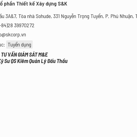
Cổ phần Thiết kế Xây dựng S&K
u 3A&7, Tòa nhà Sohude, 331 Nguyễn Trọng Tuyển, P. Phú Nhuận,
+84)28 39970272
fo@skcorp.vn
ục:
Tuyển dụng
: TƯ VẤN GIÁM SÁT M&E
 Kỹ Sư QS Kiêm Quản Lý Đấu Thầu