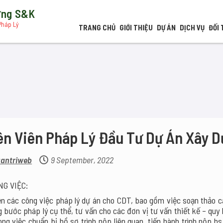
dựng S&K
Pháp Lý
TRANG CHỦ
GIỚI THIỆU
DỰ ÁN
DỊCH VỤ
ĐỐI 
n Viên Pháp Lý Đầu Tư Dự Án Xây 
antriweb
9 September, 2022
NG VIỆC:
ện các công việc pháp lý dự án cho CDT, bao gồm việc soạn thảo 
g bước pháp lý cụ thể, tư vấn cho các đơn vị tư vấn thiết kế – quy
ng việc chuẩn bị hồ sơ trình nộp liên quan, tiến hành trình nộp hs