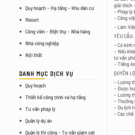
giải thích
Quy hoạch – Hạ tầng – Khu dân cư
– Pháp lý 
– Công việ
Resort
– Làm Việ
Công viên – Biệt thự – Nhà hàng
YÊU CẦU:
Nhà công nghiệp
– Có kinh 
– Nếu khôn
Nội thất
tư vấn phá
– Tiếng An
QUYỀN LỢ
DANH MỤC DỊCH VỤ
– Lương 
Quy hoạch
– Được h
– Lương t
Thiết kế công trình và hạ tầng
– Thưởng 
– Du lịch
Tư vấn pháp lý
– Các chế 
Quản lý dự án
Quản lý thi công – Tư vấn giám sát